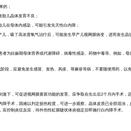
来的；
致胎儿晶体发育不良；
起胎儿在母体内感染，可能引发先天性白内障；
早产儿，吸了高浓度氧气治疗后，可能发生早产儿视网膜病变，进而发生晶
患者为妊娠期母体营养或代谢障碍，病毒性感染、药物中毒等。例如，母
成阶段，应避免发生感冒、发热、风疹、荨麻疹等病，不要随便用药，以
激下，可促进视网膜黄斑功能的发育。应争取在生出后2个月内手术，迟不
内障手术，因难以判定损伤程度，可进一步观察。晶体皮质已全部混浊，
，应控制炎症反应，待外伤性虹膜睫状体炎稳定后即施行白内障手术。