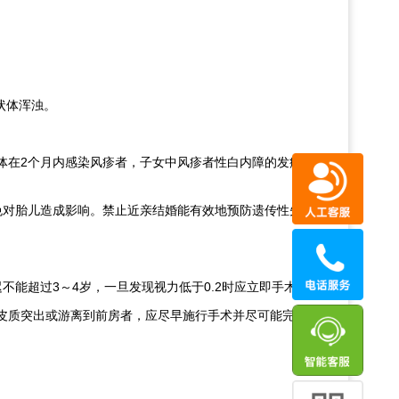
状体浑浊。
体在2个月内感染风疹者，子女中风疹者性白内障的发病率
免对胎儿造成影响。禁止近亲结婚能有效地预防遗传性先天
能超过3～4岁，一旦发现视力低于0.2时应立即手术。
皮质突出或游离到前房者，应尽早施行手术并尽可能完全