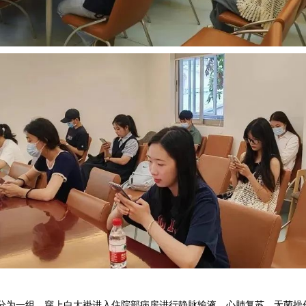
分为一组，穿上白大褂进入住院部病房进行静脉输液、心肺复苏、无菌操