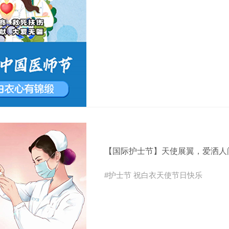
【国际护士节】天使展翼，爱洒人
#护士节 祝白衣天使节日快乐