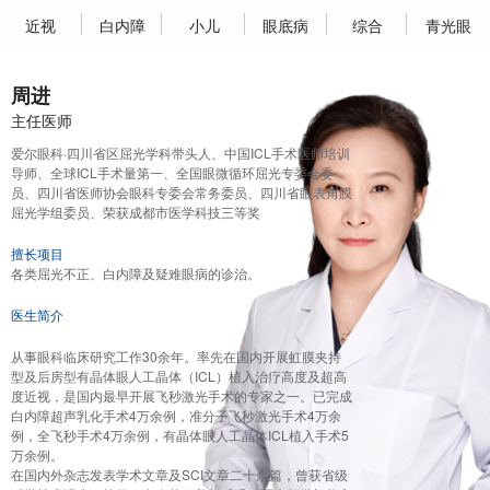
近视
白内障
小儿
眼底病
综合
青光眼
周进
主任医师
爱尔眼科·四川省区屈光学科带头人、中国ICL手术医师培训
导师、全球ICL手术量第一、全国眼微循环屈光专委会委
员、四川省医师协会眼科专委会常务委员、四川省眼表角膜
屈光学组委员、荣获成都市医学科技三等奖
擅长项目
各类屈光不正、白内障及疑难眼病的诊治。
医生简介
从事眼科临床研究工作30余年。率先在国内开展虹膜夹持
型及后房型有晶体眼人工晶体（ICL）植入治疗高度及超高
度近视，是国内最早开展飞秒激光手术的专家之一。已完成
白内障超声乳化手术4万余例，准分子飞秒激光手术4万余
例，全飞秒手术4万余例，有晶体眼人工晶体ICL植入手术5
万余例。
在国内外杂志发表学术文章及SCI文章二十余篇，曾获省级